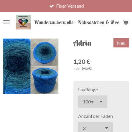
Fixer Versand
Zum
Hauptinhalt
springen
Wunderzauberwolle - Nähkästchen & Meer
Adria
Neu
1,20 €
exkl. MwSt
Lauflänge
Anzahl der Fäden