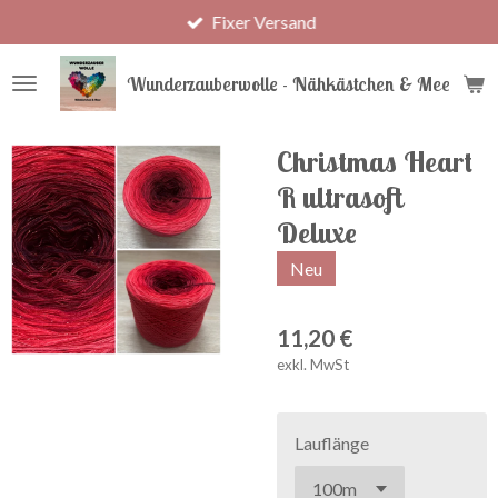
Fixer Versand
Zum
Hauptinhalt
springen
Wunderzauberwolle - Nähkästchen & Meer
Christmas Heart
R ultrasoft
Deluxe
Neu
11,20 €
exkl. MwSt
Lauflänge