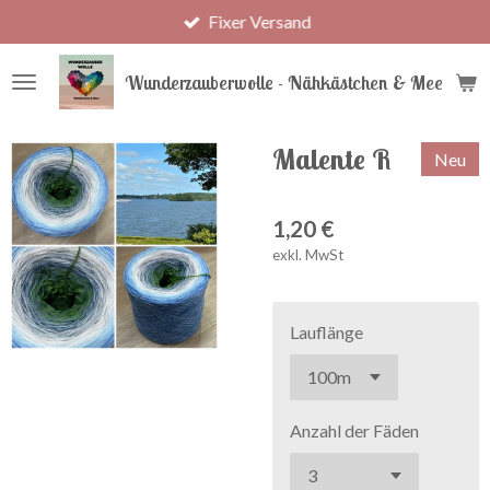
Fixer Versand
Zum
Hauptinhalt
springen
Wunderzauberwolle - Nähkästchen & Meer
Malente R
Neu
1,20 €
exkl. MwSt
Lauflänge
Anzahl der Fäden