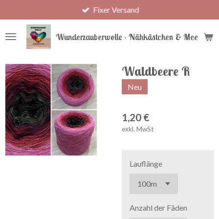
Fixer Versand
Zum
Hauptinhalt
springen
Wunderzauberwolle - Nähkästchen & Meer
Waldbeere R
Neu
1,20 €
exkl. MwSt
Lauflänge
Anzahl der Fäden