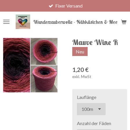
Fixer Versand
Zum
Hauptinhalt
springen
Wunderzauberwolle - Nähkästchen & Meer
Mauve Wine R
Neu
1,20 €
exkl. MwSt
Lauflänge
Anzahl der Fäden