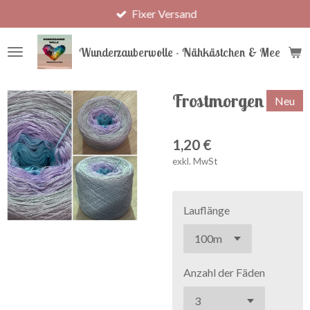
Fixer Versand
Zum
Hauptinhalt
springen
Wunderzauberwolle - Nähkästchen & Meer
Frostmorgen
Neu
1,20 €
exkl. MwSt
Lauflänge
Anzahl der Fäden