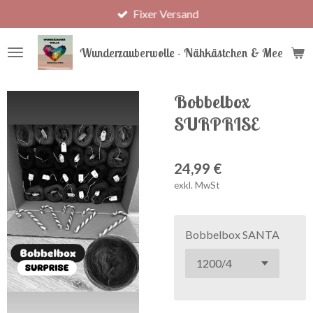
Fixer Versand
Zum
Hauptinhalt
springen
Wunderzauberwolle - Nähkästchen & Meer
Bobbelbox
SURPRISE
24,99 €
exkl. MwSt
Bobbelbox SANTA