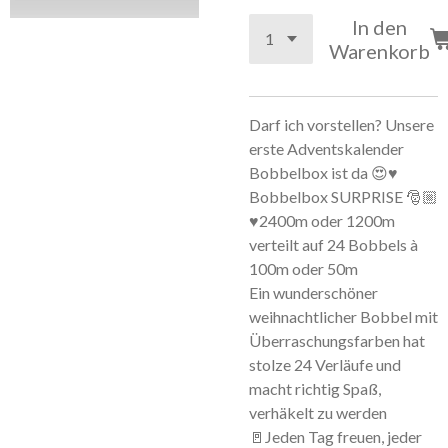
In den
Warenkorb
Darf ich vorstellen? Unsere
erste Adventskalender
Bobbelbox ist da 😍♥️
Bobbelbox SURPRISE 🎅🏼
♥️2400m oder 1200m
verteilt auf 24 Bobbels à
100m oder 50m
Ein wunderschöner
weihnachtlicher Bobbel mit
Überraschungsfarben hat
stolze 24 Verläufe und
macht richtig Spaß,
verhäkelt zu werden
🚪Jeden Tag freuen, jeder