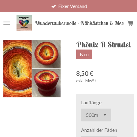
Fixer Versand
Zum
Hauptinhalt
springen
Wunderzauberwolle - Nähkästchen & Meer
Phönix R Strudel
Neu
8,50 €
exkl. MwSt
Lauflänge
Anzahl der Fäden