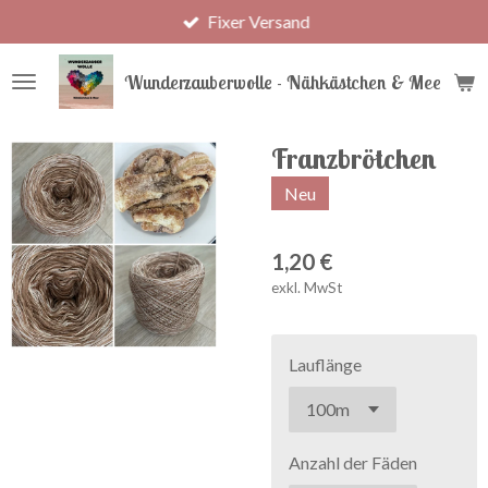
Fixer Versand
Zum
Hauptinhalt
springen
Wunderzauberwolle - Nähkästchen & Meer
Franzbrötchen
Neu
1,20 €
exkl. MwSt
Lauflänge
Anzahl der Fäden