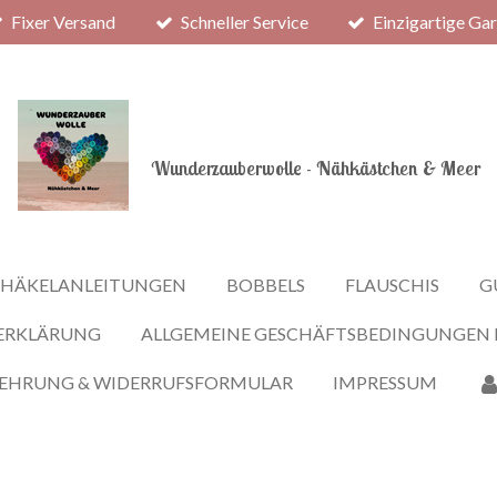
Fixer Versand
Schneller Service
Einzigartige Ga
Wunderzauberwolle - Nähkästchen & Meer
HÄKELANLEITUNGEN
BOBBELS
FLAUSCHIS
G
ERKLÄRUNG
ALLGEMEINE GESCHÄFTSBEDINGUNGEN
LEHRUNG & WIDERRUFSFORMULAR
IMPRESSUM