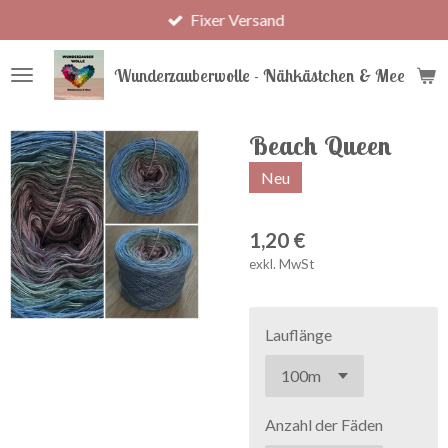
Fixer Versand
Zum
Hauptinhalt
springen
Wunderzauberwolle - Nähkästchen & Meer
Beach Queen
Neu
1,20 €
exkl. MwSt
Lauflänge
Anzahl der Fäden