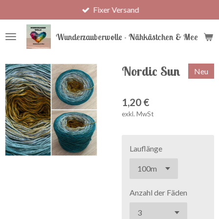
Fixer Versand
Zum
Hauptinhalt
springen
Wunderzauberwolle - Nähkästchen & Meer
Nordic Sun
Neu
1,20 €
exkl. MwSt
Lauflänge
Anzahl der Fäden