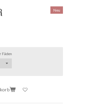
R
Neu
r Fäden
nkorb