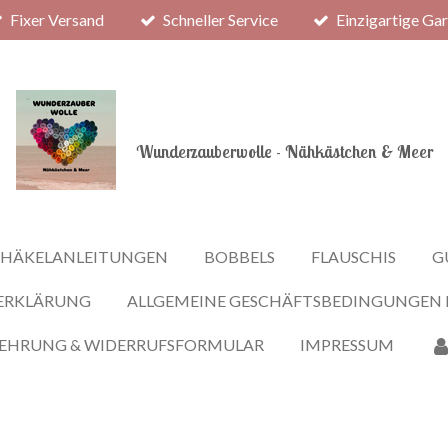
Fixer Versand
Schneller Service
Einzigartige Ga
Wunderzauberwolle - Nähkästchen & Meer
HÄKELANLEITUNGEN
BOBBELS
FLAUSCHIS
G
ERKLÄRUNG
ALLGEMEINE GESCHÄFTSBEDINGUNGEN
LEHRUNG & WIDERRUFSFORMULAR
IMPRESSUM