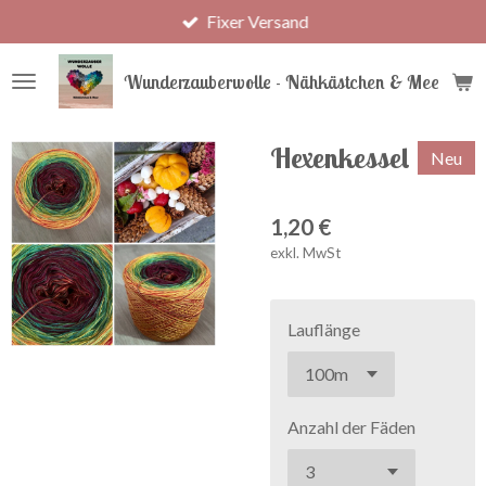
Fixer Versand
Zum
Hauptinhalt
springen
Wunderzauberwolle - Nähkästchen & Meer
Hexenkessel
Neu
1,20 €
exkl. MwSt
Lauflänge
Anzahl der Fäden