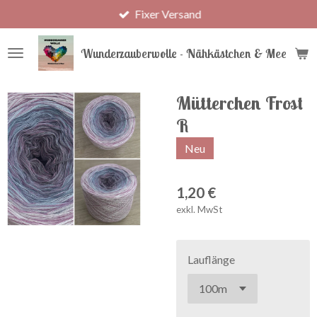
Fixer Versand
Zum
Hauptinhalt
springen
Wunderzauberwolle - Nähkästchen & Meer
Mütterchen Frost
R
Neu
1,20 €
exkl. MwSt
Lauflänge