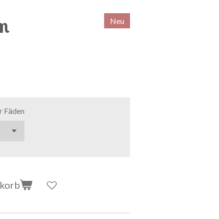
im
Neu
r Fäden
nkorb