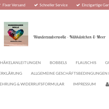
Fixer Versand
Schneller Service
Einzigartige Ga
Wunderzauberwolle - Nähkästchen & Meer
HÄKELANLEITUNGEN
BOBBELS
FLAUSCHIS
G
ERKLÄRUNG
ALLGEMEINE GESCHÄFTSBEDINGUNGEN
LEHRUNG & WIDERRUFSFORMULAR
IMPRESSUM