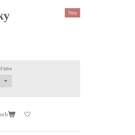
ky
Neu
 Fäden
orb