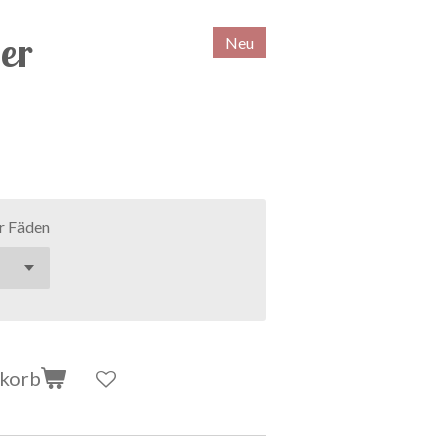
er
Neu
r Fäden
nkorb