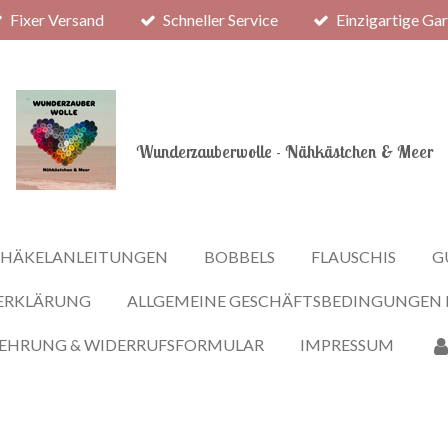
Fixer Versand
Schneller Service
Einzigartige Ga
Wunderzauberwolle - Nähkästchen & Meer
HÄKELANLEITUNGEN
BOBBELS
FLAUSCHIS
G
ERKLÄRUNG
ALLGEMEINE GESCHÄFTSBEDINGUNGEN
LEHRUNG & WIDERRUFSFORMULAR
IMPRESSUM