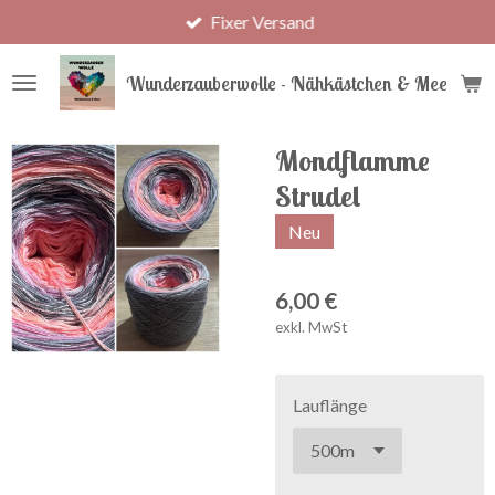
Fixer Versand
Zum
Hauptinhalt
springen
Wunderzauberwolle - Nähkästchen & Meer
Mondflamme
Strudel
Neu
6,00 €
exkl. MwSt
Lauflänge