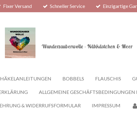
Fixer Versand
Schneller Service
Einzigartige Ga
Wunderzauberwolle - Nähkästchen & Meer
HÄKELANLEITUNGEN
BOBBELS
FLAUSCHIS
G
ERKLÄRUNG
ALLGEMEINE GESCHÄFTSBEDINGUNGEN
LEHRUNG & WIDERRUFSFORMULAR
IMPRESSUM