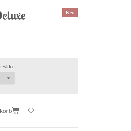
Deluxe
Neu
r Fäden
nkorb