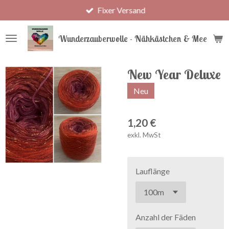
Fixer Versand
Zum
Hauptinhalt
springen
Wunderzauberwolle - Nähkästchen & Meer
New Year Deluxe
Neu
1,20 €
exkl. MwSt
Lauflänge
Anzahl der Fäden