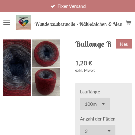
Fixer Versand
Zum
Hauptinhalt
springen
Wunderzauberwolle - Nähkästchen & Meer
Bullauge R
Neu
1,20 €
exkl. MwSt
Lauflänge
Anzahl der Fäden