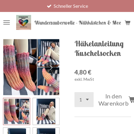
Schneller Service
Zum
Hauptinhalt
springen
Wunderzauberwolle - Nähkästchen & Meer
Häkelanleitung
Kuschelsocken
4,80 €
exkl. MwSt
In den
Warenkorb