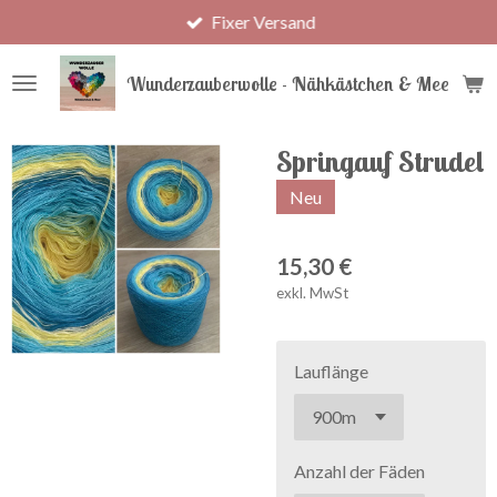
Fixer Versand
Zum
Hauptinhalt
springen
Wunderzauberwolle - Nähkästchen & Meer
Springauf Strudel
Neu
15,30 €
exkl. MwSt
Lauflänge
Anzahl der Fäden