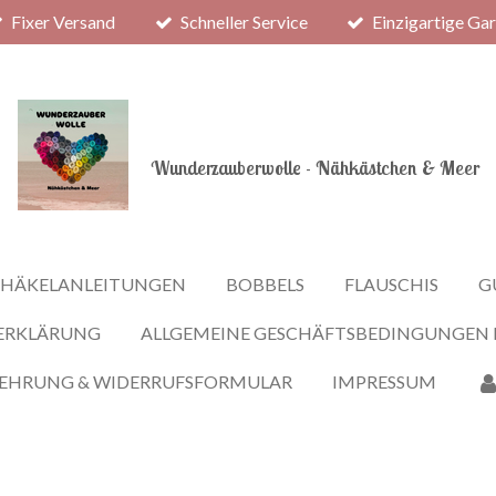
Fixer Versand
Schneller Service
Einzigartige Ga
Wunderzauberwolle - Nähkästchen & Meer
HÄKELANLEITUNGEN
BOBBELS
FLAUSCHIS
G
ERKLÄRUNG
ALLGEMEINE GESCHÄFTSBEDINGUNGEN
LEHRUNG & WIDERRUFSFORMULAR
IMPRESSUM