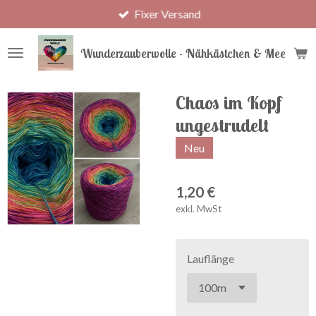
Fixer Versand
Zum
Hauptinhalt
springen
Wunderzauberwolle - Nähkästchen & Meer
Chaos im Kopf
ungestrudelt
Neu
1,20 €
exkl. MwSt
Lauflänge