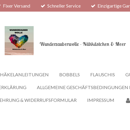
Fixer Versand
Schneller Service
Einzigartige Ga
Wunderzauberwolle - Nähkästchen & Meer
HÄKELANLEITUNGEN
BOBBELS
FLAUSCHIS
G
ERKLÄRUNG
ALLGEMEINE GESCHÄFTSBEDINGUNGEN
LEHRUNG & WIDERRUFSFORMULAR
IMPRESSUM