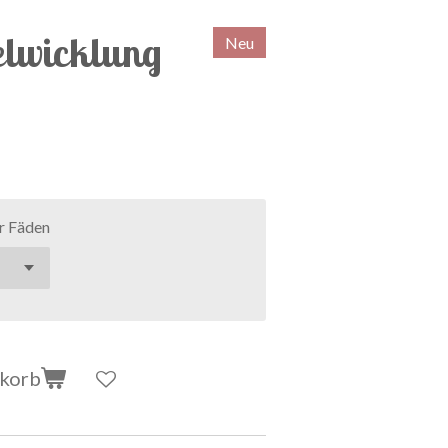
elwicklung
Neu
r Fäden
nkorb