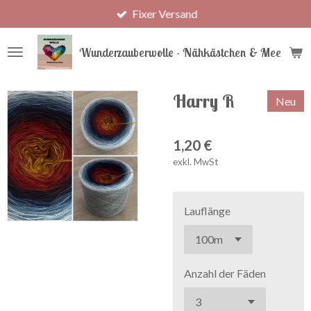
Fixer Versand
Zum
Hauptinhalt
springen
Wunderzauberwolle - Nähkästchen & Meer
Harry R
Neu
1,20 €
exkl. MwSt
Lauflänge
Anzahl der Fäden