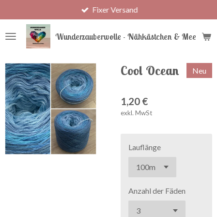
Fixer Versand
Zum
Hauptinhalt
springen
Wunderzauberwolle - Nähkästchen & Meer
Cool Ocean
Neu
1,20 €
exkl. MwSt
Lauflänge
Anzahl der Fäden