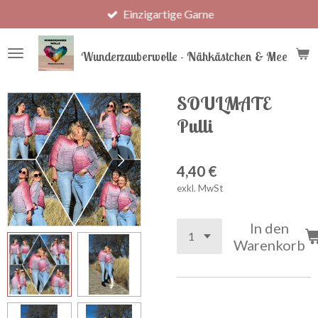
Einzigartige Garne
Zum
Hauptinhalt
springen
Wunderzauberwolle - Nähkästchen & Meer
SOULMATE
Pulli
4,40 €
exkl. MwSt
In den
Warenkorb