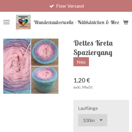
Fixer Versand
Zum
Hauptinhalt
springen
Wunderzauberwolle - Nähkästchen & Meer
Dettes Kreta
Spaziergang
Neu
1,20 €
exkl. MwSt
Lauflänge