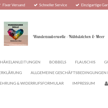
Fixer Versand
Schneller Service
Einzigartige Ga
Wunderzauberwolle - Nähkästchen & Meer
HÄKELANLEITUNGEN
BOBBELS
FLAUSCHIS
G
ERKLÄRUNG
ALLGEMEINE GESCHÄFTSBEDINGUNGEN
LEHRUNG & WIDERRUFSFORMULAR
IMPRESSUM