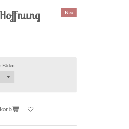
 Hoffnung
Neu
r Fäden
nkorb