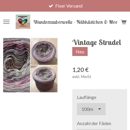
Fixer Versand
Zum
Hauptinhalt
springen
Wunderzauberwolle - Nähkästchen & Meer
Vintage Strudel
Neu
1,20 €
exkl. MwSt
Lauflänge
Anzahl der Fäden